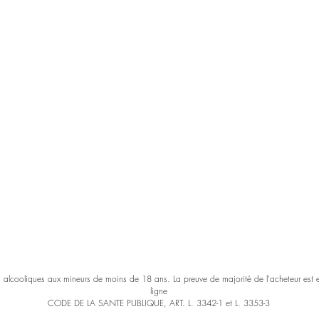
s alcooliques aux mineurs de moins de 18 ans. La preuve de majorité de l'acheteur est
ligne
CODE DE LA SANTE PUBLIQUE, ART. L. 3342-1 et L. 3353-3