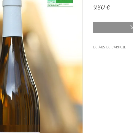
Prix
9,80 €
R
DETAILS DE L'ARTICLE
Encépagement
: Me
Age moyen de le v
Superficie de la pla
Sol
: argilo-siliceux.
Vendanges
: mécani
Vinification
: Elevage