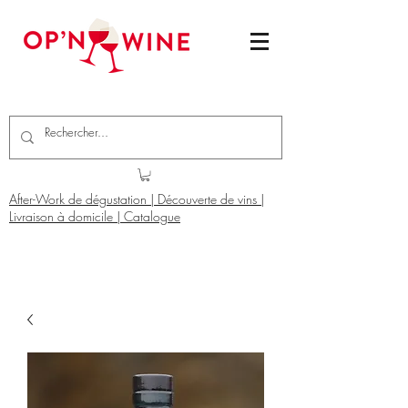
After-Work de dégustation | Découverte de vins |
Livraison à domicile | Catalogue