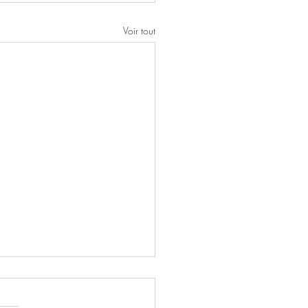
Voir tout
ez-vous des Foires aux
 du mois de Septembre