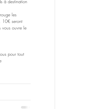
s à destination 
rouge les 
 10€ seront 
 vous ouvre le 
nous pour tout 
e