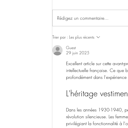
Rédigez un commentaire...
Foire aux vins en grande
Trier par :
Les plus récents
surface : affaires ou intox ?
Guest
29 juin 2025
Excellent article sur cette avant
intellectuelle française. Ce que
profondément dans l'expérience c
L'héritage vestime
Dans les années 1930-1940, pér
révolution silencieuse. Les femme
privilégiant la fonctionnalité à l'