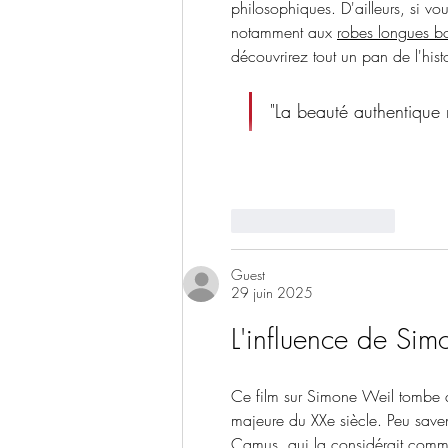
philosophiques. D'ailleurs, si v
notamment aux 
robes longues b
découvrirez tout un pan de l'hist
"La beauté authentique r
J'aime
Répondre
Guest
29 juin 2025
L'influence de Si
Ce film sur Simone Weil tombe à p
majeure du XXe siècle. Peu save
Camus, qui la considérait comme