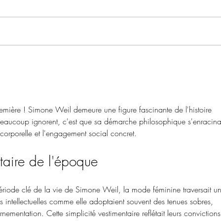
Actuel
vous t
alléc
est u
est...
Seul au Monde - Mas de
Viastre
-première ! Simone Weil demeure une figure fascinante de l'histoire 
 beaucoup ignorent, c'est que sa démarche philosophique s'enracinai
orporelle et l'engagement social concret.
ntaire de l'époque
iode clé de la vie de Simone Weil, la mode féminine traversait un
s intellectuelles comme elle adoptaient souvent des tenues sobres, 
ornementation. Cette simplicité vestimentaire reflétait leurs convictions