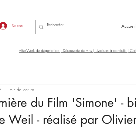
Se connecter
Accueil
After-Work de dégustation | Découverte de vins | Livraison à domicile | Ca
21
1 min de lecture
mière du Film 'Simone' - b
 Weil - réalisé par Olivie