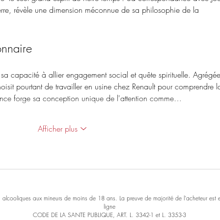
rre, révèle une dimension méconnue de sa philosophie de la 
onnaire
 sa capacité à allier engagement social et quête spirituelle. Agrégée
oisit pourtant de travailler en usine chez Renault pour comprendre l
ience forge sa conception unique de l'attention comme…
Afficher plus
s alcooliques aux mineurs de moins de 18 ans. La preuve de majorité de l'acheteur est
ligne
CODE DE LA SANTE PUBLIQUE, ART. L. 3342-1 et L. 3353-3