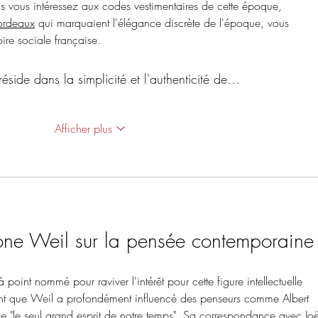
ous vous intéressez aux codes vestimentaires de cette époque, 
ordeaux
 qui marquaient l'élégance discrète de l'époque, vous 
oire sociale française.
éside dans la simplicité et l'authenticité de…
Afficher plus
mone Weil sur la pensée contemporaine
oint nommé pour raviver l'intérêt pour cette figure intellectuelle 
nt que Weil a profondément influencé des penseurs comme Albert 
 "le seul grand esprit de notre temps". Sa correspondance avec Jo