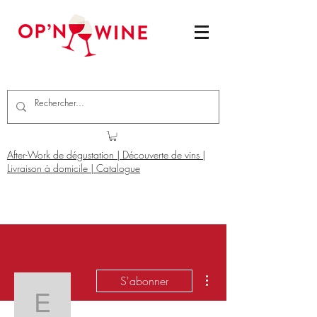
After-Work de dégustation | Découverte de vins |
Livraison à domicile | Catalogue
Plus d'actions
S'abonner
Elliana Morris