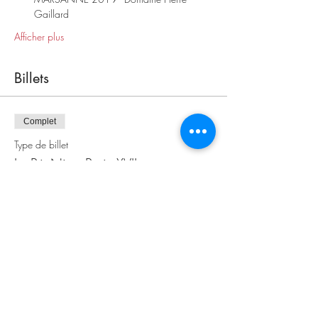
Gaillard
Afficher plus
Billets
Complet
Type de billet
Le Ptit Nico Paris XVII
Prix
0,00 €
Cet événement est complet