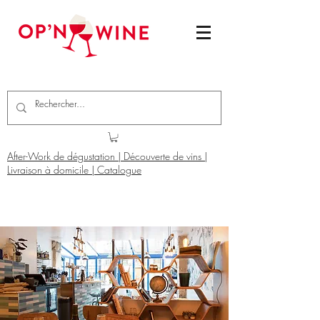
After-Work de dégustation | Découverte de vins |
Livraison à domicile | Catalogue