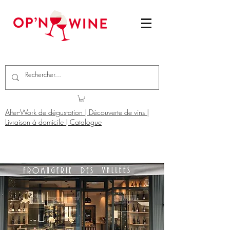
After-Work de dégustation | Découverte de vins |
Livraison à domicile | Catalogue