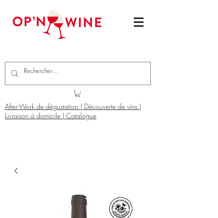
After-Work de dégustation | Découverte de vins |
Livraison à domicile | Catalogue