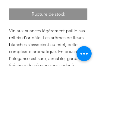
Rupture de stock
Vin aux nuances légèrement
paille aux
reflets d’or pâle
. Les arômes de fleurs
blanches s’associent au miel, belle
complexité arom
atique. En bouche,
l’élégance est sûre, aimable,
gardant la
fraîcheur du cépage sans céder à
l’excès
de moelleux.
DÉTAILS
Superficie
: 3 hectares
Encépagement
: Chardonnay
Densité
: 10 000 Pieds à l’hectare
Age de la vigne
: 15 ans en moyenne
Interdiction de vente de boissons alcooliques aux mineurs
Exposition
:
situé sur un coteau qui
de moins de 18 ans. La preuve de majorité de l'acheteur
domine de 100 à 150 m la vallée de