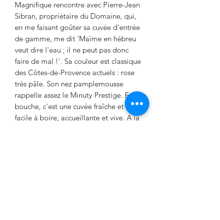
Magnifique rencontre avec Pierre-Jean
Sibran, propriétaire du Domaine, qui,
en me faisant goûter sa cuvée d'entrée
de gamme, me dit 'Maïme en hébreu
veut dire l'eau ; il ne peut pas donc
faire de mal !'. Sa couleur est classique
des Côtes-de-Provence actuels : rose
très pâle. Son nez pamplemousse
rappelle assez le Minuty Prestige. En
bouche, c'est une cuvée fraîche et
facile à boire, accueillante et vive. A la
fois 'joyeuse' et très légère. C'est un
excellent rapport qualité/prix !
DETAILS
Encépagement
: Cinsault
40%, Grenache 35%, Syrah 25%
Sol
: calcaire schisteux