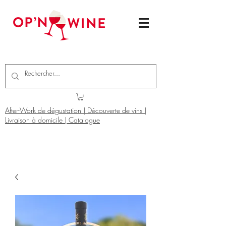
After-Work de dégustation | Découverte de vins |
Livraison à domicile | Catalogue