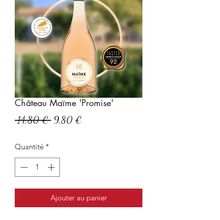
Château Maïme 'Promise'
Prix
Prix
 14,80 € 
9,80 €
original
promotionnel
Quantité
*
Ajouter au panier