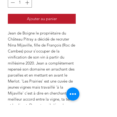
Ajouter au panier
Jean de Boigne le propriétaire du
Château Pitray a décidé de recruter
Nina Mijaville, fille de François (Roc de
Cambes) pour s'occuper de la
vinification de son vin à partir du
millésime 2020. Jean a complètement
repensé son domaine en arrachant des
parcelles et en mettant en avant le
Merlot. 'Les Prairies' est une cuvée de
jeunes vignes mais travaillé 'à la
Mijaville' c'est à dire en cherchant le
meilleur accord entre la vigne, ta terre
et le climat. De ce travail découle une
cuvée franche orienté vers les fruits