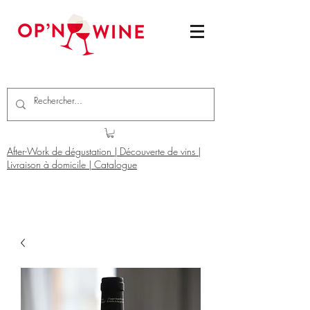
After-Work de dégustation | Découverte de vins |
Livraison à domicile | Catalogue