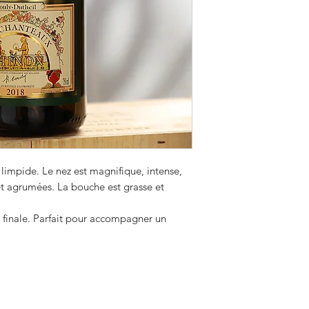
Sol
: Plateaux et cot
l’Ouest de Chinon (
Vendanges
: Manuell
Vinification
: Macéra
égrappage et tri int
lies fines.
Temps de garde
: A 
Elevage
: En cuve 
limpide. Le nez est magnifique, intense,
 et agrumées. La bouche est grasse et
n finale. Parfait pour accompagner un