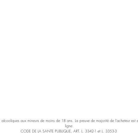
s alcooliques aux mineurs de moins de 18 ans. La preuve de majorité de l'acheteur est
ligne
CODE DE LA SANTE PUBLIQUE, ART. L. 3342-1 et L. 3353-3