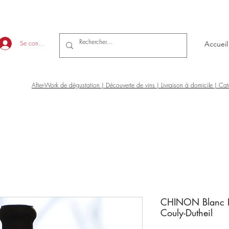
Se connecter
Accueil
After-Work de dégustation | Découverte de vins | Livraison à domicile | Ca
CHINON Blanc L
Couly-Dutheil