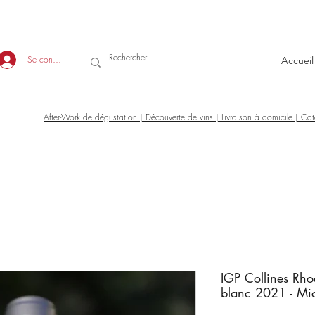
Se connecter
Accueil
After-Work de dégustation | Découverte de vins | Livraison à domicile | Ca
IGP Collines Rho
blanc 2021 - Mi