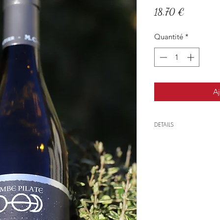
Prix
18,70 €
Quantité
*
Aj
DETAILS
Région
: Côtes-du-R
Encépagement
: 10
Sol
: Argiles et galet
Vendanges
: venda
Temps de garde
: v
pas trop pour le boir
Elevage
: vinificat
puis 11 mois d'éleva