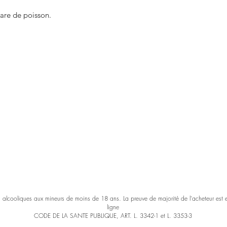
tare de poisson.
s alcooliques aux mineurs de moins de 18 ans. La preuve de majorité de l'acheteur est
ligne
CODE DE LA SANTE PUBLIQUE, ART. L. 3342-1 et L. 3353-3